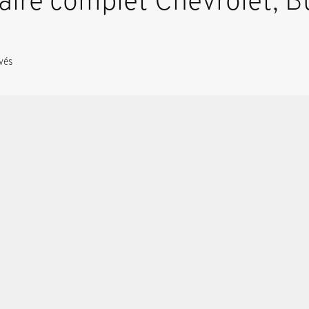
aire complet Chevrolet, 
vés
Voir plus de photos
VOIR PLUS
Cadillac Escalade ESV 
calade ESV 2026