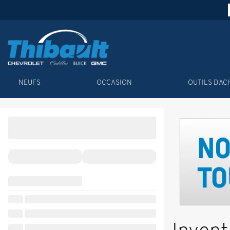
NEUFS
OCCASION
OUTILS D’AC