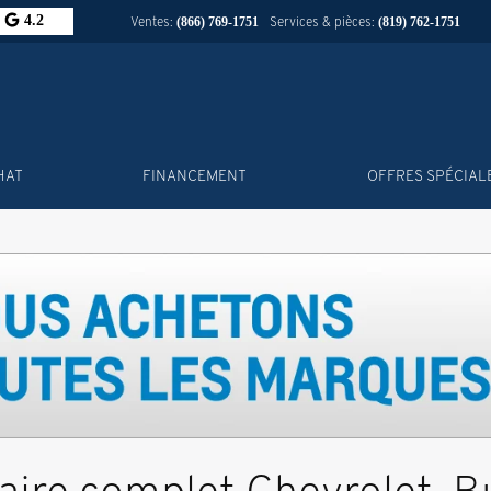
4.2
Ventes:
Services & pièces:
(866) 769-1751
(819) 762-1751
HAT
FINANCEMENT
OFFRES SPÉCIAL