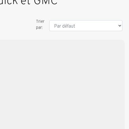
Buick et GMC
Trier
par:
Voir plus de photos
VOIR PLUS
2026
Cadillac Escalade 2026