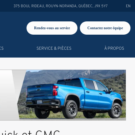
375 BOUL RIDEAU
,
ROUYN-NORANDA
,
QUÉBEC
,
J9X 5Y7
EN
Rendez-vous au service
Contactez notre équipe
ES
SERVICE & PIÈCES
À PROPOS