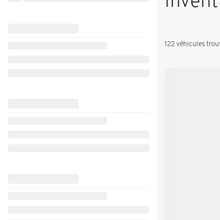
Invent
122 véhicules
trou
Nouvel arrivage
Voir plus de photos
VOIR PLUS
Cadillac Es