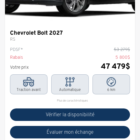
Chevrolet Bolt 2027
RS
PDSF*
53 279
$
Rabais
5 800
$
47 479
$
Votre prix
Traction avant
Automatique
6 km
Plus de caractéristiques
Vérifier la disponibilité
Évaluer mon échange