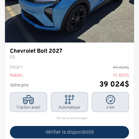
Chevrolet Bolt 2027
RS
PDSF*
49 824
$
Rabais
10 800
$
39 024
$
Votre prix
Traction avant
Automatique
6 km
Plus de caractéristiques
Vérifier la disponibilité