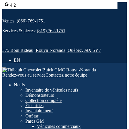
4.2
Ventes:
(866) 769-1751
Services & pièces:
(819) 762-1751
375 Boul Rideau
,
Rouyn-Noranda
,
Québec
,
J9X 5Y7
EN
Rendez-vous au service
Contactez notre équipe
Neufs
Inventaire de véhicules neufs
Démonstrateurs
Collection complète
Électrifiés
Inventaire neuf
OnStar
Parcs GM
Véhicules commerciaux