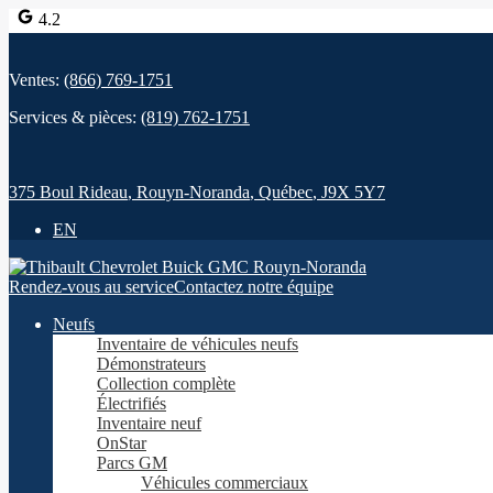
4.2
Ventes:
(866) 769-1751
Services & pièces:
(819) 762-1751
375 Boul Rideau
,
Rouyn-Noranda
,
Québec
,
J9X 5Y7
EN
Rendez-vous au service
Contactez notre équipe
Neufs
Inventaire de véhicules neufs
Démonstrateurs
Collection complète
Électrifiés
Inventaire neuf
OnStar
Parcs GM
Véhicules commerciaux