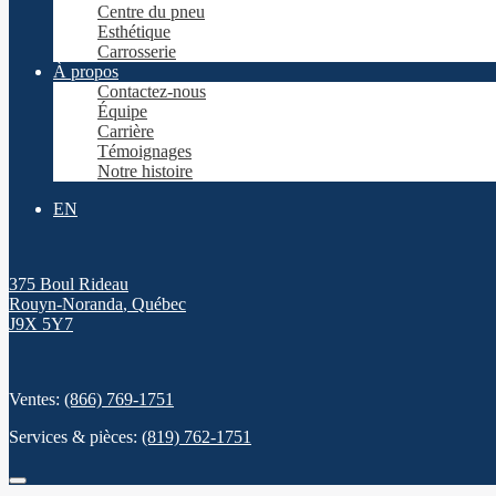
Centre du pneu
Esthétique
Carrosserie
À propos
Contactez-nous
Équipe
Carrière
Témoignages
Notre histoire
EN
375 Boul Rideau
Rouyn-Noranda
,
Québec
J9X 5Y7
Ventes:
(866) 769-1751
Services & pièces:
(819) 762-1751