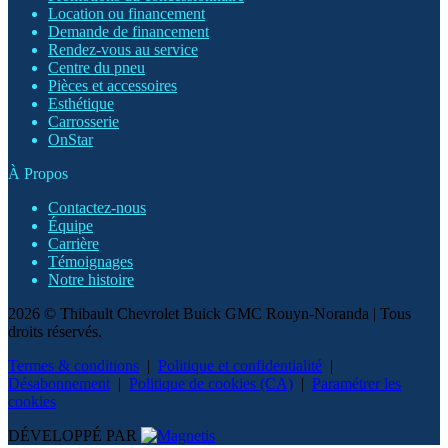
Location ou financement
Demande de financement
Rendez-vous au service
Centre du pneu
Pièces et accessoires
Esthétique
Carrosserie
OnStar
À Propos
Contactez-nous
Équipe
Carrière
Témoignages
Notre histoire
2026 © Thibault Chevrolet Buick GMC Rouyn-Noranda
| Tous
droits réservés.
Termes & conditions
|
Politique et confidentialité
|
Désabonnement
|
Politique de cookies (CA)
|
Paramétrer les
cookies
DÉVELOPPÉ PAR