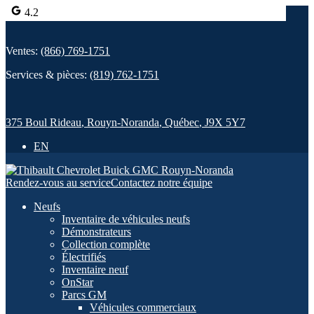
4.2
Ventes:
(866) 769-1751
Services & pièces:
(819) 762-1751
375 Boul Rideau
,
Rouyn-Noranda
,
Québec
,
J9X 5Y7
EN
Rendez-vous au service
Contactez notre équipe
Neufs
Inventaire de véhicules neufs
Démonstrateurs
Collection complète
Électrifiés
Inventaire neuf
OnStar
Parcs GM
Véhicules commerciaux