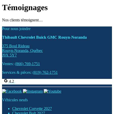
Témoignages
Nos clients témoignent…
Pour nous joindre
Thibault Chevrolet Buick GMC Rouyn-Noranda
375 Boul Rideau
Rouyn-Noranda
,
Québec
J9X 5Y7
Ventes:
(866) 769-1751
Services & pièces:
(819) 762-1751
4.2
Véhicules neufs
Chevrolet Corvette 2027
Chevrolet Bolt 2027