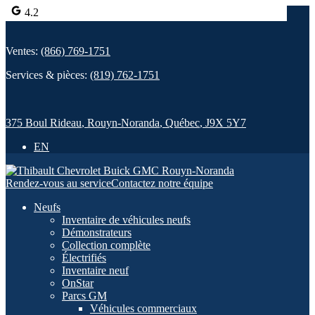
4.2
Ventes:
(866) 769-1751
Services & pièces:
(819) 762-1751
375 Boul Rideau
,
Rouyn-Noranda
,
Québec
,
J9X 5Y7
EN
Rendez-vous au service
Contactez notre équipe
Neufs
Inventaire de véhicules neufs
Démonstrateurs
Collection complète
Électrifiés
Inventaire neuf
OnStar
Parcs GM
Véhicules commerciaux