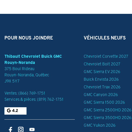
POUR NOUS JOINDRE
VÉHICULES NEUFS
Thibault Chevrolet Buick GMC
Chevrolet Corvette 2027
Rouyn-Noranda
Chevrolet Bolt 2027
375 Boul Rideau
GMC Sierra EV 2026
Rouyn-Noranda
,
Québec
Buick Envista 2026
J9X 5Y7
Chevrolet Trax 2026
Ventes:
(866) 769-1751
GMC Canyon 2026
Services & pièces:
(819) 762-1751
GMC Sierra 1500 2026
GMC Sierra 2500HD 2026
4.2
GMC Sierra 3500HD 2026
GMC Yukon 2026