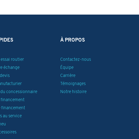
PIDES
À PROPOS
essai routier
Contactez-nous
re échange
Équipe
devis
Carrière
anufacturier
Témoignages
du concessionnaire
Notre histoire
 financement
 financement
 au service
neu
cessoires