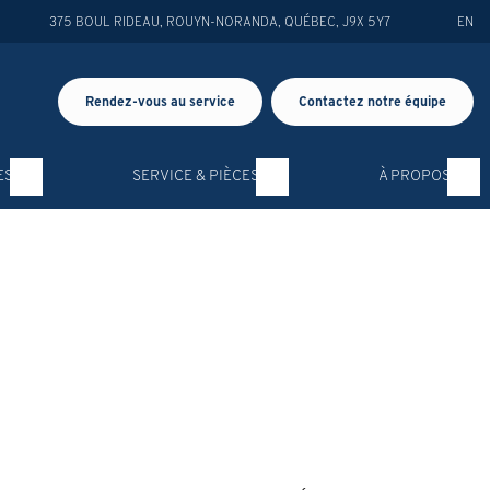
375 BOUL RIDEAU
,
ROUYN-NORANDA
,
QUÉBEC
,
J9X 5Y7
EN
Rendez-vous au service
Contactez notre équipe
ES
SERVICE & PIÈCES
À PROPOS