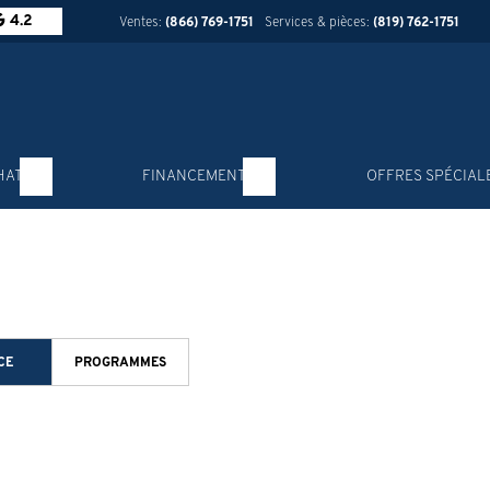
4.2
Ventes:
(866) 769-1751
Services & pièces:
(819) 762-1751
HAT
FINANCEMENT
OFFRES SPÉCIAL
CE
PROGRAMMES