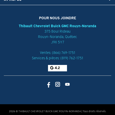
POUR NOUS JOINDRE
Thibault Chevrolet Buick GMC Rouyn-Noranda
375 Boul Rideau
Rouyn-Noranda
,
Québec
J9X 5Y7
Ventes:
(866) 769-1751
Services & pièces:
(819) 762-1751
4.2
2026 © THIBAULT CHEVROLET BUICK GMC ROUYN-NORANDA
| Tous droits réservés.