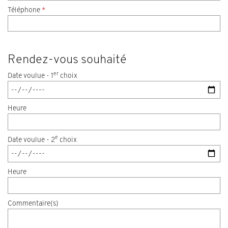
Téléphone
*
Rendez-vous souhaité
er
Date voulue - 1
choix
Heure
e
Date voulue - 2
choix
Heure
Commentaire(s)