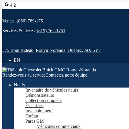
4.2
Ventes:
(866) 769-1751
Services & pièces:
(819) 762-1751
375 Boul Rideau
,
Rouyn-Noranda
,
Québec
,
J9X 5Y7
EN
Rendez-vous au service
Contactez notre équipe
Neufs
Inventaire de véhicules neufs
Démonstrateurs
Collection complète
Électrifiés
Inventaire neuf
OnStar
Parcs GM
Véhicules commerciaux