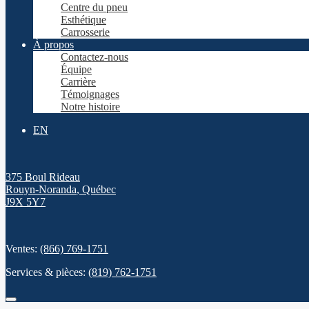
Centre du pneu
Esthétique
Carrosserie
À propos
Contactez-nous
Équipe
Carrière
Témoignages
Notre histoire
EN
375 Boul Rideau
Rouyn-Noranda
,
Québec
J9X 5Y7
Ventes:
(866) 769-1751
Services & pièces:
(819) 762-1751