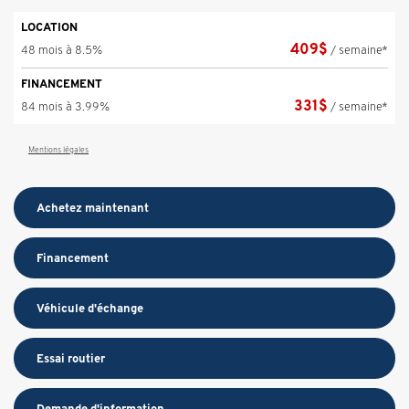
LOCATION
409
$
48 mois à 8.5%
/ semaine*
FINANCEMENT
331
$
84 mois à 3.99%
/ semaine*
Mentions légales
Achetez maintenant
Financement
Véhicule d'échange
Essai routier
Demande d'information