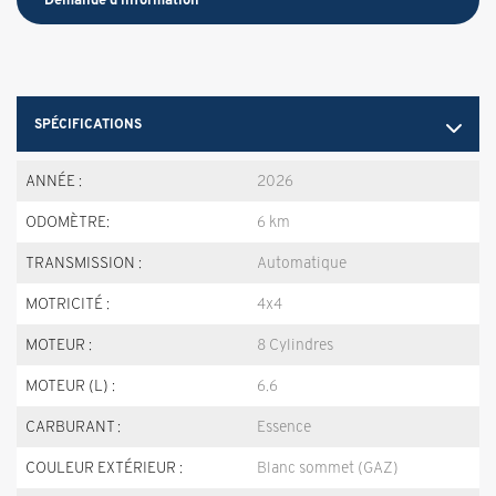
SPÉCIFICATIONS
ANNÉE :
2026
ODOMÈTRE:
6 km
TRANSMISSION :
Automatique
MOTRICITÉ :
4x4
MOTEUR :
8 Cylindres
MOTEUR (L) :
6.6
CARBURANT :
Essence
COULEUR EXTÉRIEUR :
Blanc sommet (GAZ)