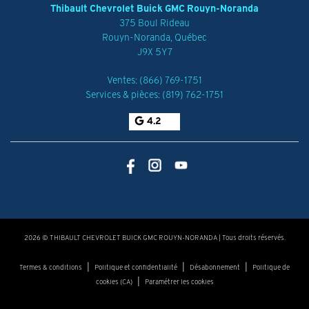
Thibault Chevrolet Buick GMC Rouyn-Noranda
375 Boul Rideau
Rouyn-Noranda
,
Québec
J9X 5Y7
Ventes:
(866) 769-1751
Services & pièces:
(819) 762-1751
4.2
2026 © THIBAULT CHEVROLET BUICK GMC ROUYN-NORANDA
| Tous droits réservés.
|
|
|
Termes & conditions
Politique et confidentialité
Désabonnement
Politique de
|
cookies (CA)
Paramétrer les cookies