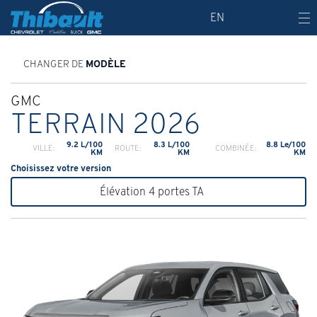
EN
CHANGER DE
MODÈLE
GMC
TERRAIN 2026
9.2 L/100
8.3 L/100
8.8 Le/100
VILLE:
ROUTE:
COMBINÉE:
KM
KM
KM
Choisissez votre version
Élévation 4 portes TA