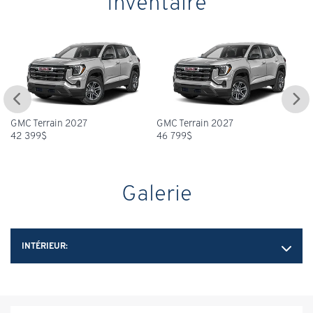
Inventaire
GMC Terrain 2027
GMC Terrain 2027
GM
42 399
$
46 799
$
46
Galerie
INTÉRIEUR: