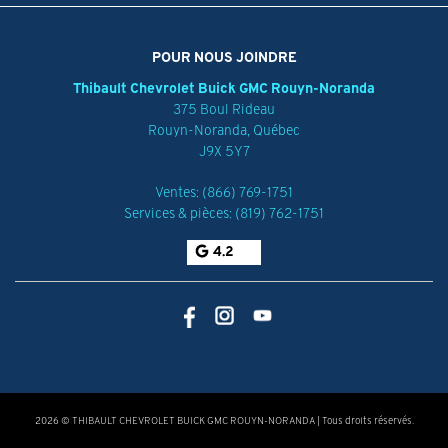
POUR NOUS JOINDRE
Thibault Chevrolet Buick GMC Rouyn-Noranda
375 Boul Rideau
Rouyn-Noranda
,
Québec
J9X 5Y7
Ventes:
(866) 769-1751
Services & pièces:
(819) 762-1751
4.2
2026 © THIBAULT CHEVROLET BUICK GMC ROUYN-NORANDA
| Tous droits réservés.