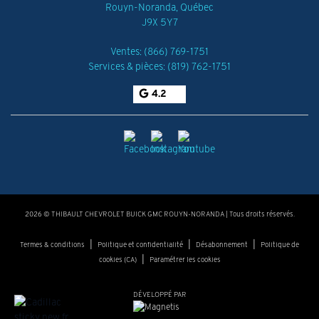
Rouyn-Noranda
,
Québec
J9X 5Y7
Ventes:
(866) 769-1751
Services & pièces:
(819) 762-1751
4.2
2026 © THIBAULT CHEVROLET BUICK GMC ROUYN-NORANDA
| Tous droits réservés.
|
|
|
Termes & conditions
Politique et confidentialité
Désabonnement
Politique de
|
cookies (CA)
Paramétrer les cookies
DÉVELOPPÉ PAR