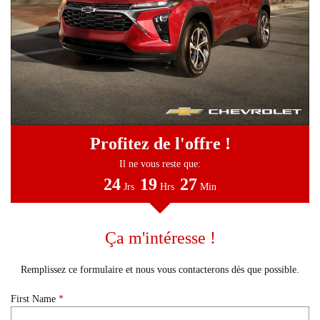
Profitez de l'offre !
Il ne vous reste que:
24
19
27
Jrs
Hrs
Min
Ça m'intéresse !
Remplissez ce formulaire et nous vous contacterons dès que possible.
First Name
*