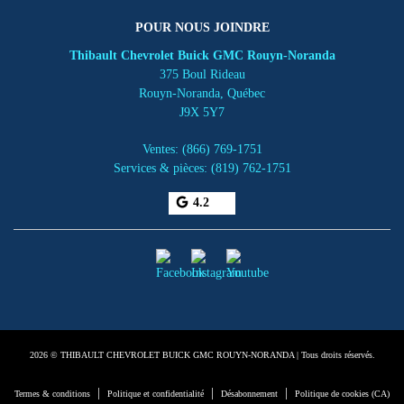
POUR NOUS JOINDRE
Thibault Chevrolet Buick GMC Rouyn-Noranda
375 Boul Rideau
Rouyn-Noranda
,
Québec
J9X 5Y7
Ventes:
(866) 769-1751
Services & pièces:
(819) 762-1751
4.2
2026 © THIBAULT CHEVROLET BUICK GMC ROUYN-NORANDA
| Tous droits réservés.
|
|
|
Termes & conditions
Politique et confidentialité
Désabonnement
Politique de cookies (CA)