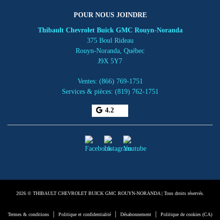
POUR NOUS JOINDRE
Thibault Chevrolet Buick GMC Rouyn-Noranda
375 Boul Rideau
Rouyn-Noranda
,
Québec
J9X 5Y7
Ventes:
(866) 769-1751
Services & pièces:
(819) 762-1751
4.2
2026 © THIBAULT CHEVROLET BUICK GMC ROUYN-NORANDA
| Tous droits réservés.
|
|
|
Termes & conditions
Politique et confidentialité
Désabonnement
Politique de cookies (CA)