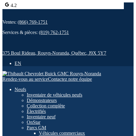
4.2
Ventes:
(866) 769-1751
Services & pièces:
(819) 762-1751
375 Boul Rideau
,
Rouyn-Noranda
,
Québec
,
J9X 5Y7
EN
Rendez-vous au service
Contactez notre équipe
Neufs
Inventaire de véhicules neufs
Démonstrateurs
Collection complète
Électrifiés
Inventaire neuf
OnStar
Parcs GM
Véhicules commerciaux