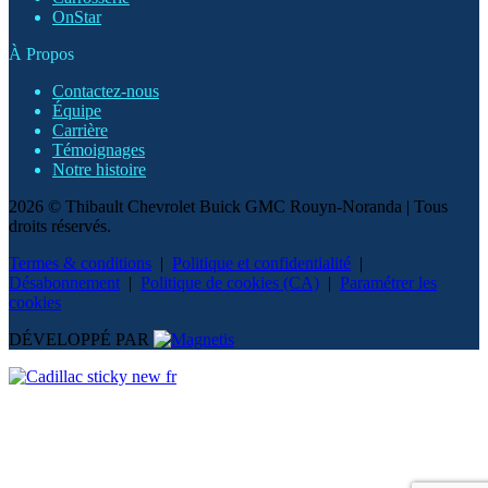
OnStar
À Propos
Contactez-nous
Équipe
Carrière
Témoignages
Notre histoire
2026 © Thibault Chevrolet Buick GMC Rouyn-Noranda
| Tous
droits réservés.
Termes & conditions
|
Politique et confidentialité
|
Désabonnement
|
Politique de cookies (CA)
|
Paramétrer les
cookies
DÉVELOPPÉ PAR