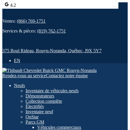
4.2
Ventes:
(866) 769-1751
Services & pièces:
(819) 762-1751
375 Boul Rideau
,
Rouyn-Noranda
,
Québec
,
J9X 5Y7
EN
Rendez-vous au service
Contactez notre équipe
Neufs
Inventaire de véhicules neufs
Démonstrateurs
Collection complète
Électrifiés
Inventaire neuf
OnStar
Parcs GM
Véhicules commerciaux