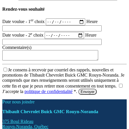
Rendez-vous souhaité
er
Date voulue - 1
choix
Heure
e
Date voulue - 2
choix
Heure
Commentaire(s)
Je consens à recevoir par courriel des rappels, nouvelles et
promotions de Thibault Chevrolet Buick GMC Rouyn-Noranda. Je
comprends que mes renseignements seront utilisés uniquement à
cette fin et que je peux retirer mon consentement en tout temps.
J’accepte la
politique de confidentialité
*
.
Pour nous joindre
Thibault Chevrolet Buick GMC Rouyn-Noranda
375 Boul Rideau
Rouyn-Noranda
,
Québec