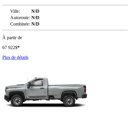
Ville:
N/D
Autoroute:
N/D
Combinée:
N/D
À partir de
67 922
$
*
Plus de détails