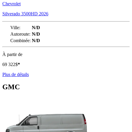
Chevrolet
Silverado 3500HD 2026
Ville:
N/D
Autoroute:
N/D
Combinée:
N/D
À partir de
69 322
$
*
Plus de détails
GMC