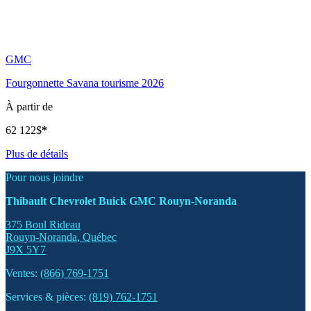
GMC
Fourgonnette Savana tourisme 2026
À partir de
62 122
$
*
Plus de détails
Pour nous joindre
Thibault Chevrolet Buick GMC Rouyn-Noranda
375 Boul Rideau
Rouyn-Noranda
,
Québec
J9X 5Y7
Ventes:
(866) 769-1751
Services & pièces:
(819) 762-1751