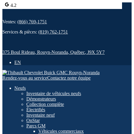
4.2
Ventes:
(866) 769-1751
Services & pièces:
(819) 762-1751
375 Boul Rideau
,
Rouyn-Noranda
,
Québec
,
J9X 5Y7
EN
Rendez-vous au service
Contactez notre équipe
Neufs
Inventaire de véhicules neufs
Démonstrateurs
Collection complète
Électrifiés
Inventaire neuf
OnStar
Parcs GM
Véhicules commerciaux