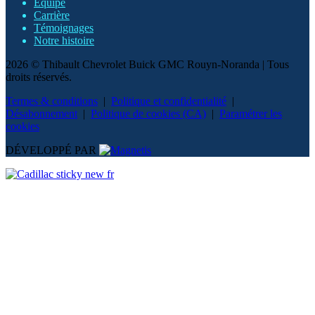
Équipe
Carrière
Témoignages
Notre histoire
2026 © Thibault Chevrolet Buick GMC Rouyn-Noranda
| Tous
droits réservés.
Termes & conditions
|
Politique et confidentialité
|
Désabonnement
|
Politique de cookies (CA)
|
Paramétrer les
cookies
DÉVELOPPÉ PAR