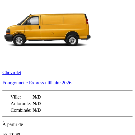
Chevrolet
Fourgonnette Express utilitaire 2026
Ville:
N/D
Autoroute:
N/D
Combinée:
N/D
À partir de
55 422
$
*