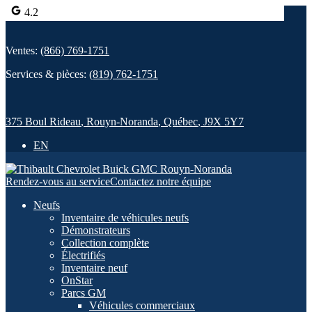
4.2
Ventes:
(866) 769-1751
Services & pièces:
(819) 762-1751
375 Boul Rideau
,
Rouyn-Noranda
,
Québec
,
J9X 5Y7
EN
Rendez-vous au service
Contactez notre équipe
Neufs
Inventaire de véhicules neufs
Démonstrateurs
Collection complète
Électrifiés
Inventaire neuf
OnStar
Parcs GM
Véhicules commerciaux