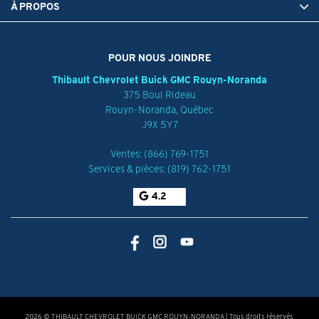
À PROPOS
POUR NOUS JOINDRE
Thibault Chevrolet Buick GMC Rouyn-Noranda
375 Boul Rideau
Rouyn-Noranda
,
Québec
J9X 5Y7
Ventes:
(866) 769-1751
Services & pièces:
(819) 762-1751
4.2
2026 © THIBAULT CHEVROLET BUICK GMC ROUYN-NORANDA
| Tous droits réservés.