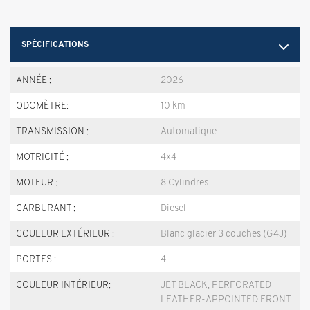
SPÉCIFICATIONS
ANNÉE :
2026
ODOMÈTRE:
10 km
TRANSMISSION :
Automatique
MOTRICITÉ :
4x4
MOTEUR :
8 Cylindres
CARBURANT :
Diesel
COULEUR EXTÉRIEUR :
Blanc glacier 3 couches (G4J)
PORTES :
4
COULEUR INTÉRIEUR:
JET BLACK, PERFORATED
LEATHER-APPOINTED FRONT