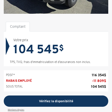
Comptant
Votre prix
104 545
$
TPS, TVQ, frais d'immatriculation et d'assurances non inclus.
116 354
$
PDSF*
-
11 809
$
RABAIS EMPLOYÉ
104 545
$
SOUS TOTAL
Vérifiez la disponibilité
Mentions légales