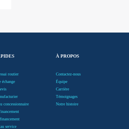
APIDES
À PROPOS
ssai routier
Contactez-nous
e échange
Équipe
evis
Carrière
nufacturier
Témoignages
u concessionnaire
Notre histoire
financement
financement
au service