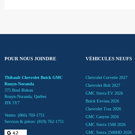
POUR NOUS JOINDRE
VÉHICULES NEUFS
Thibault Chevrolet Buick GMC
Chevrolet Corvette 2027
Rouyn-Noranda
Chevrolet Bolt 2027
375 Boul Rideau
GMC Sierra EV 2026
Rouyn-Noranda
,
Québec
Buick Envista 2026
J9X 5Y7
Chevrolet Trax 2026
Ventes:
(866) 769-1751
GMC Canyon 2026
Services & pièces:
(819) 762-1751
GMC Sierra 1500 2026
GMC Sierra 2500HD 2026
4.2