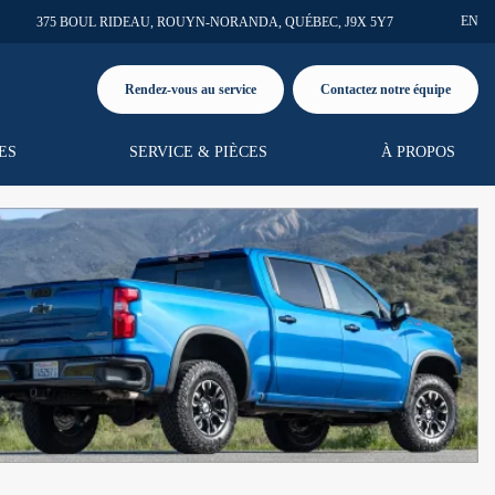
EN
375 BOUL RIDEAU
,
ROUYN-NORANDA
,
QUÉBEC
,
J9X 5Y7
Rendez-vous au service
Contactez notre équipe
ES
SERVICE & PIÈCES
À PROPOS