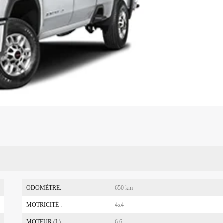
ODOMÈTRE:
650 km
MOTRICITÉ :
4x4
MOTEUR (L) :
6.6