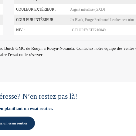
COULEUR EXTÉRIEUR :
Argent métallisé (GXD)
COULEUR INTÉRIEUR:
Jet Black, Forge Perforated Leather seat trim
NIV :
1GT1UREY8TF210049
lac Buick GMC de Rouyn à Rouyn-Noranda. Contactez notre équipe des ventes 
re l'essai ou le réserver.
éresse? N’en restez pas là!
en planifiant un essai routier.
z un essai routier