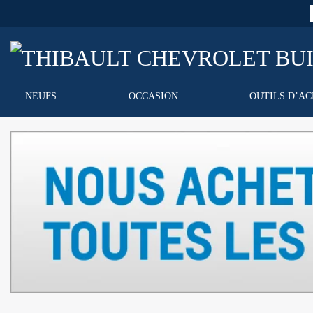
NEUFS
OCCASION
OUTILS D’A