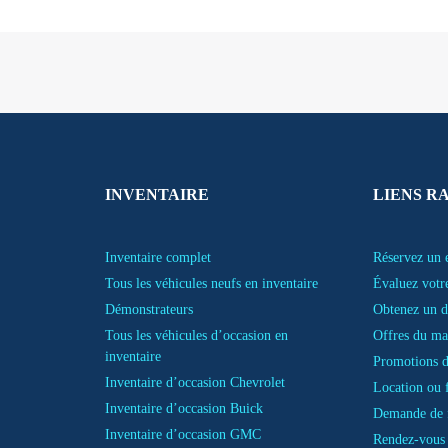
INVENTAIRE
LIENS R
Inventaire complet
Réservez un e
Tous les véhicules neufs en inventaire
Évaluez votr
Démonstrateurs
Obtenez un d
Tous les véhicules d’occasion en
Offres du ma
inventaire
Promotions d
Inventaire d’occasion Chevrolet
Location ou 
Inventaire d’occasion Buick
Demande de 
Inventaire d’occasion GMC
Rendez-vous 