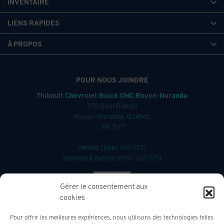
INVENTAIRE
LIENS RAPIDES
À PROPOS
POUR NOUS JOINDRE
Thibault Chevrolet Buick GMC Rouyn-Noranda
375 Boul Rideau
Rouyn-Noranda
,
Québec
J9X 5Y7
Ventes:
(866) 769-1751
Services & pièces:
(819) 762-1751
4.2
Gérer le consentement aux
cookies
Pour offrir les meilleures expériences, nous utilisons des technologies telles