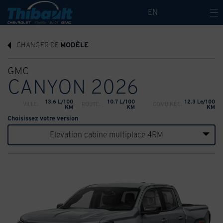
EN
CHANGER DE
MODÈLE
GMC
CANYON 2026
13.6 L/100
10.7 L/100
12.3 Le/100
VILLE:
ROUTE:
COMBINÉE:
KM
KM
KM
Choisissez votre version
Elevation cabine multiplace 4RM