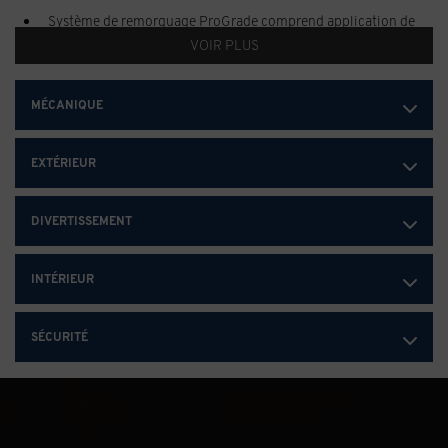
Système de remorquage ProGrade comprend application de
remorquage embarquée (U1D) et groupe de remorquage
VOIR PLUS
(Z82)
Groupe de remorquage comprend attelage de remorque et
MÉCANIQUE
connecteur à 7 voies (Comprend contrôleur de freins de
remorque (JL1). Inclus avec système de remorquage ProGrade
(ZL6).)
EXTÉRIEUR
DIVERTISSEMENT
INTÉRIEUR
SÉCURITÉ