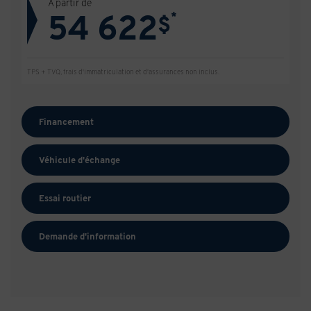
À partir de
54 622
*
$
TPS + TVQ, frais d'immatriculation et d'assurances non inclus.
Financement
Véhicule d'échange
Essai routier
Demande d'information