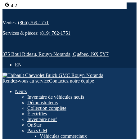
4.2
Ventes:
(866) 769-1751
Services & pièces:
(819) 762-1751
375 Boul Rideau
,
Rouyn-Noranda
,
Québec
,
J9X 5Y7
EN
Rendez-vous au service
Contactez notre équipe
Neufs
Inventaire de véhicules neufs
Démonstrateurs
Collection complète
Électrifiés
Inventaire neuf
OnStar
Parcs GM
Véhicules commerciaux