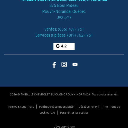
375 Boul Rideau
Rouyn-Noranda
,
Québec
J9X 5Y7
Ventes:
(866) 769-1751
Services & pièces:
(819) 762-1751
4.2
2026 © THIBAULT CHEVROLET BUICK GMC ROUYN-NORANDA
| Tous droits réservés.
|
|
|
Termes & conditions
Politique et confidentialité
Désabonnement
Politique de
|
cookies (CA)
Paramétrer les cookies
DÉVELOPPÉ PAR