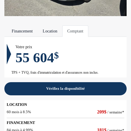
Financement
Location
Comptant
Votre prix
55 604
$
TPS + TVQ, frais d'immatriculation et d'assurances non inclus.
Vérifiez la disponibilité
LOCATION
209
$
60 mois à 8.5%
/ semaine*
FINANCEMENT
181
$
84 mois à 4.99%
/ semaine*