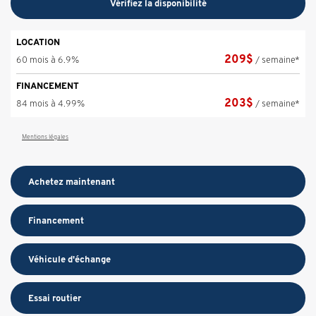
Vérifiez la disponibilité
LOCATION
209
$
60 mois à 6.9%
/ semaine*
FINANCEMENT
203
$
84 mois à 4.99%
/ semaine*
Mentions légales
Achetez maintenant
Financement
Véhicule d'échange
Essai routier