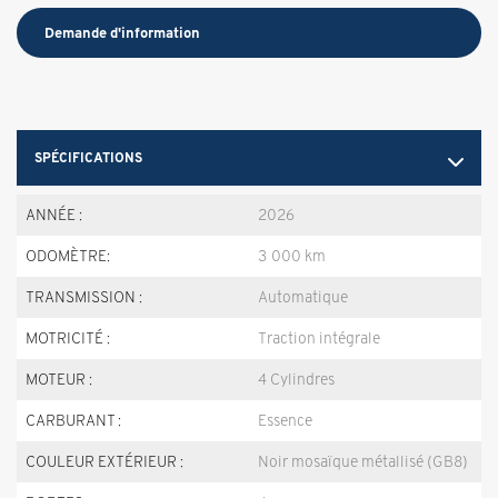
Demande d'information
SPÉCIFICATIONS
ANNÉE :
2026
ODOMÈTRE:
3 000 km
TRANSMISSION :
Automatique
MOTRICITÉ :
Traction intégrale
MOTEUR :
4 Cylindres
CARBURANT :
Essence
COULEUR EXTÉRIEUR :
Noir mosaïque métallisé (GB8)