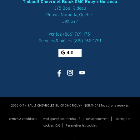
Thibault Chevrolet Buick GMC Rouyn-Noranda
375 Boul Rideau
Rouyn-Noranda
,
Québec
J9X 5Y7
Ventes:
(866) 769-1751
Services & pièces:
(819) 762-1751
4.2
2026 © THIBAULT CHEVROLET BUICK GMC ROUYN-NORANDA
| Tous droits réservés.
|
|
|
Termes & conditions
Politique et confidentialité
Désabonnement
Politique de
|
cookies (CA)
Paramétrer les cookies