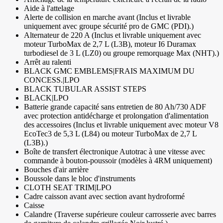
Aide à l'attelage
Alerte de collision en marche avant (Inclus et livrable
uniquement avec groupe sécurité pro de GMC (PDI).)
Alternateur de 220 A (Inclus et livrable uniquement avec
moteur TurboMax de 2,7 L (L3B), moteur I6 Duramax
turbodiesel de 3 L (LZ0) ou groupe remorquage Max (NHT).)
Arrêt au ralenti
BLACK GMC EMBLEMS|FRAIS MAXIMUM DU
CONCESS.|LPO
BLACK TUBULAR ASSIST STEPS
BLACK|LPO
Batterie grande capacité sans entretien de 80 Ah/730 ADF
avec protection antidécharge et prolongation d'alimentation
des accessoires (Inclus et livrable uniquement avec moteur V8
EcoTec3 de 5,3 L (L84) ou moteur TurboMax de 2,7 L
(L3B).)
Boîte de transfert électronique Autotrac à une vitesse avec
commande à bouton-poussoir (modèles à 4RM uniquement)
Bouches d'air arrière
Boussole dans le bloc d'instruments
CLOTH SEAT TRIM|LPO
Cadre caisson avant avec section avant hydroformé
Caisse
Calandre (Traverse supérieure couleur carrosserie avec barres