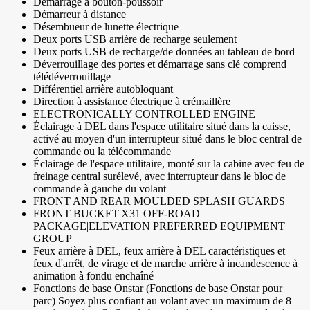
Démarrage à bouton-poussoir
Démarreur à distance
Désembueur de lunette électrique
Deux ports USB arrière de recharge seulement
Deux ports USB de recharge/de données au tableau de bord
Déverrouillage des portes et démarrage sans clé comprend
télédéverrouillage
Différentiel arrière autobloquant
Direction à assistance électrique à crémaillère
ELECTRONICALLY CONTROLLED|ENGINE
Éclairage à DEL dans l'espace utilitaire situé dans la caisse,
activé au moyen d'un interrupteur situé dans le bloc central de
commande ou la télécommande
Éclairage de l'espace utilitaire, monté sur la cabine avec feu de
freinage central surélevé, avec interrupteur dans le bloc de
commande à gauche du volant
FRONT AND REAR MOULDED SPLASH GUARDS
FRONT BUCKET|X31 OFF-ROAD
PACKAGE|ELEVATION PREFERRED EQUIPMENT
GROUP
Feux arrière à DEL, feux arrière à DEL caractéristiques et
feux d'arrêt, de virage et de marche arrière à incandescence à
animation à fondu enchaîné
Fonctions de base Onstar (Fonctions de base Onstar pour
parc) Soyez plus confiant au volant avec un maximum de 8