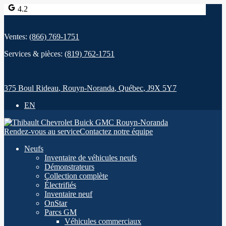
4.2
Ventes:
(866) 769-1751
Services & pièces:
(819) 762-1751
375 Boul Rideau
,
Rouyn-Noranda
,
Québec
,
J9X 5Y7
EN
Rendez-vous au service
Contactez notre équipe
Neufs
Inventaire de véhicules neufs
Démonstrateurs
Collection complète
Électrifiés
Inventaire neuf
OnStar
Parcs GM
Véhicules commerciaux