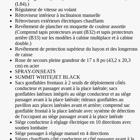
(L84).)
Régulateur de vitesse au volant
Rétroviseur intérieur à inclinaison manuelle
Rétroviseurs extérieurs électriques chauffants
Revêtement de plancher en moquette de couleur assortie
(Comprend tapis protecteurs avant (B32) et tapis protecteurs
arrière (B33) sur les modèles à cabine multiplace et à cabine
double.)
Revêtement de protection supérieur du hayon et des longerons
de caisse
Roue de secours pleine grandeur de 17 x 8 po (43,2 x 20,3
cm) en acier
SPRAY-ON|SEATS
SUMMIT WHITE|JET BLACK
Sacs gonflables frontaux à 2 seuils de déploiement côtés
conducteur et passager avant à la place latérale; sacs
gonflables latéraux intégrés au siège conducteur et au siège
passager avant à la place latérale; rideaux gonflables au
pavillon aux places latérales avant et arrière; comprend sac
gonflable frontal à la place latérale avec système de détection
de l'occupant au siège passager avant à la place latérale
Siège conducteur à réglage électrique en 10 directions avec
soutien lombaire
Siège passager à réglage manuel en 4 directions
Sièges chauffants côté conducteur et côté passager avant à la