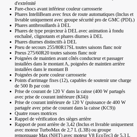
d'extrémité
Pare-chocs avant inférieur couleur carrosserie
Phares IntelliBeam avec feux de route automatiques (Inclus et
livrable uniquement avec groupe sécurité pro de GMC (PDI).)
Phares antibrouillards à DEL
Phares de type projecteur à DEL avec animation à fondu
enchaîné, clignotants et phares diurnes à DEL
Phares diurnes distinctifs à DEL
Pneu de secours 255/80R17SL toutes saisons flanc noir
Pneus 275/60R20 toutes saisons flanc noir
Poignées de maintien avant côtés conducteur et passager
installées dans le montant A, poignées de maintien arrière
installées dans le montant B
Poignées de porte couleur carrosserie
Points d'arrimage fixes (12), capables de soutenir une charge
de 500 lb par coin
Prise de courant de 120 V dans la caisse (400 W partagés
avec prise de courant intérieure (KI4))
Prise de courant intérieure de 120 V (puissance de 400 W
partagée avec prise de courant dans la caisse (KC9))
Quatre roues motrices
Rappel de vérification des sièges arrière
Rapport de pont arrière de 3,42 (Inclus et livrable uniquement
avec moteur TurboMax de 2,7 L (L3B) ou groupe
remorquage Max (NHT) avec moteur V8 EcoTec3 de 5,3 L