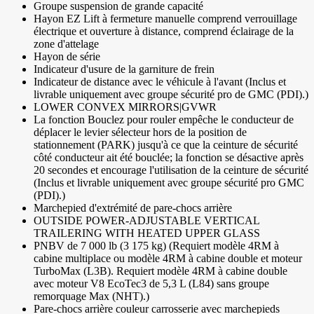
Groupe suspension de grande capacité
Hayon EZ Lift à fermeture manuelle comprend verrouillage
électrique et ouverture à distance, comprend éclairage de la
zone d'attelage
Hayon de série
Indicateur d'usure de la garniture de frein
Indicateur de distance avec le véhicule à l'avant (Inclus et
livrable uniquement avec groupe sécurité pro de GMC (PDI).)
LOWER CONVEX MIRRORS|GVWR
La fonction Bouclez pour rouler empêche le conducteur de
déplacer le levier sélecteur hors de la position de
stationnement (PARK) jusqu'à ce que la ceinture de sécurité
côté conducteur ait été bouclée; la fonction se désactive après
20 secondes et encourage l'utilisation de la ceinture de sécurité
(Inclus et livrable uniquement avec groupe sécurité pro GMC
(PDI).)
Marchepied d'extrémité de pare-chocs arrière
OUTSIDE POWER-ADJUSTABLE VERTICAL
TRAILERING WITH HEATED UPPER GLASS
PNBV de 7 000 lb (3 175 kg) (Requiert modèle 4RM à
cabine multiplace ou modèle 4RM à cabine double et moteur
TurboMax (L3B). Requiert modèle 4RM à cabine double
avec moteur V8 EcoTec3 de 5,3 L (L84) sans groupe
remorquage Max (NHT).)
Pare-chocs arrière couleur carrosserie avec marchepieds