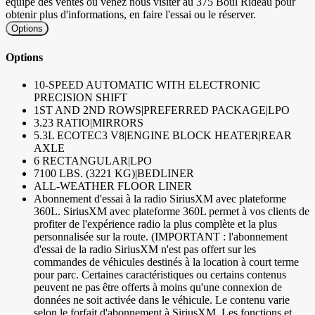
équipe des ventes ou venez nous visiter au 375 Boul Rideau pour
obtenir plus d'informations, en faire l'essai ou le réserver.
Options
Options
10-SPEED AUTOMATIC WITH ELECTRONIC
PRECISION SHIFT
1ST AND 2ND ROWS|PREFERRED PACKAGE|LPO
3.23 RATIO|MIRRORS
5.3L ECOTEC3 V8|ENGINE BLOCK HEATER|REAR
AXLE
6 RECTANGULAR|LPO
7100 LBS. (3221 KG)|BEDLINER
ALL-WEATHER FLOOR LINER
Abonnement d'essai à la radio SiriusXM avec plateforme
360L. SiriusXM avec plateforme 360L permet à vos clients de
profiter de l'expérience radio la plus complète et la plus
personnalisée sur la route. (IMPORTANT : l'abonnement
d'essai de la radio SiriusXM n'est pas offert sur les
commandes de véhicules destinés à la location à court terme
pour parc. Certaines caractéristiques ou certains contenus
peuvent ne pas être offerts à moins qu'une connexion de
données ne soit activée dans le véhicule. Le contenu varie
selon le forfait d'abonnement à SiriusXM. Les fonctions et