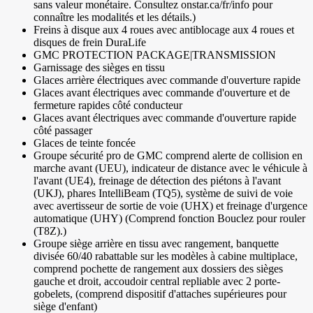
sans valeur monétaire. Consultez onstar.ca/fr/info pour
connaître les modalités et les détails.)
Freins à disque aux 4 roues avec antiblocage aux 4 roues et
disques de frein DuraLife
GMC PROTECTION PACKAGE|TRANSMISSION
Garnissage des sièges en tissu
Glaces arrière électriques avec commande d'ouverture rapide
Glaces avant électriques avec commande d'ouverture et de
fermeture rapides côté conducteur
Glaces avant électriques avec commande d'ouverture rapide
côté passager
Glaces de teinte foncée
Groupe sécurité pro de GMC comprend alerte de collision en
marche avant (UEU), indicateur de distance avec le véhicule à
l'avant (UE4), freinage de détection des piétons à l'avant
(UKJ), phares IntelliBeam (TQ5), système de suivi de voie
avec avertisseur de sortie de voie (UHX) et freinage d'urgence
automatique (UHY) (Comprend fonction Bouclez pour rouler
(T8Z).)
Groupe siège arrière en tissu avec rangement, banquette
divisée 60/40 rabattable sur les modèles à cabine multiplace,
comprend pochette de rangement aux dossiers des sièges
gauche et droit, accoudoir central repliable avec 2 porte-
gobelets, (comprend dispositif d'attaches supérieures pour
siège d'enfant)