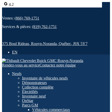
4.2
Ventes:
(866) 769-1751
Services & pièces:
(819) 762-1751
375 Boul Rideau
,
Rouyn-Noranda
,
Québec
,
J9X 5Y7
EN
Rendez-vous au service
Contactez notre équipe
Neufs
Inventaire de véhicules neufs
Démonstrateurs
Collection complète
Électrifiés
Inventaire neuf
OnStar
Parcs GM
Véhicules commerciaux