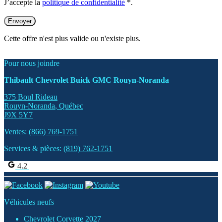
J’accepte la
politique de confidentialité
*
.
Cette offre n'est plus valide ou n'existe plus.
Pour nous joindre
Thibault Chevrolet Buick GMC Rouyn-Noranda
375 Boul Rideau
Rouyn-Noranda
,
Québec
J9X 5Y7
Ventes:
(866) 769-1751
Services & pièces:
(819) 762-1751
4.2
Véhicules neufs
Chevrolet Corvette 2027