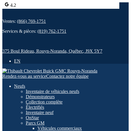
4.2
Ventes:
(866) 769-1751
Services & pièces:
(819) 762-1751
375 Boul Rideau
,
Rouyn-Noranda
,
Québec
,
J9X 5Y7
EN
Rendez-vous au service
Contactez notre équipe
Neufs
Inventaire de véhicules neufs
Démonstrateurs
Collection complète
Électrifiés
Inventaire neuf
OnStar
Parcs GM
Véhicules commerciaux