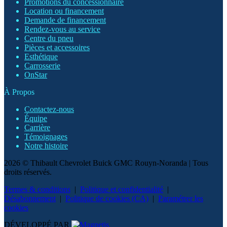
Promotions du concessionnaire
Location ou financement
Demande de financement
Rendez-vous au service
Centre du pneu
Pièces et accessoires
Esthétique
Carrosserie
OnStar
À Propos
Contactez-nous
Équipe
Carrière
Témoignages
Notre histoire
2026 © Thibault Chevrolet Buick GMC Rouyn-Noranda
| Tous
droits réservés.
Termes & conditions
|
Politique et confidentialité
|
Désabonnement
|
Politique de cookies (CA)
|
Paramétrer les
cookies
DÉVELOPPÉ PAR