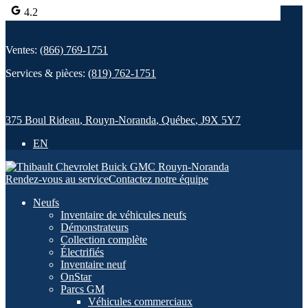
4.2
Ventes:
(866) 769-1751
Services & pièces:
(819) 762-1751
375 Boul Rideau
,
Rouyn-Noranda
,
Québec
,
J9X 5Y7
EN
Rendez-vous au service
Contactez notre équipe
Neufs
Inventaire de véhicules neufs
Démonstrateurs
Collection complète
Électrifiés
Inventaire neuf
OnStar
Parcs GM
Véhicules commerciaux