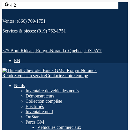
4.2
Ventes:
(866) 769-1751
Services & pièces:
(819) 762-1751
375 Boul Rideau
,
Rouyn-Noranda
,
Québec
,
J9X 5Y7
EN
Rendez-vous au service
Contactez notre équipe
Neufs
Inventaire de véhicules neufs
Démonstrateurs
Collection complète
Électrifiés
Inventaire neuf
OnStar
Parcs GM
Véhicules commerciaux