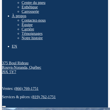
Centre du pneu
Esthétique
Carrosserie
À propos
Contactez-nous
Équipe
Carrière
Témoignages
Notre histoire
EN
375 Boul Rideau
Rouyn-Noranda
,
Québec
J9X 5Y7
Ventes:
(866) 769-1751
Services & pièces:
(819) 762-1751