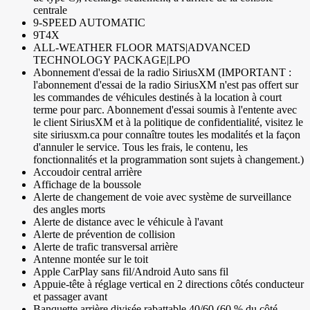
centrale
9-SPEED AUTOMATIC
9T4X
ALL-WEATHER FLOOR MATS|ADVANCED
TECHNOLOGY PACKAGE|LPO
Abonnement d'essai de la radio SiriusXM (IMPORTANT :
l'abonnement d'essai de la radio SiriusXM n'est pas offert sur
les commandes de véhicules destinés à la location à court
terme pour parc. Abonnement d'essai soumis à l'entente avec
le client SiriusXM et à la politique de confidentialité, visitez le
site siriusxm.ca pour connaître toutes les modalités et la façon
d'annuler le service. Tous les frais, le contenu, les
fonctionnalités et la programmation sont sujets à changement.)
Accoudoir central arrière
Affichage de la boussole
Alerte de changement de voie avec système de surveillance
des angles morts
Alerte de distance avec le véhicule à l'avant
Alerte de prévention de collision
Alerte de trafic transversal arrière
Antenne montée sur le toit
Apple CarPlay sans fil/Android Auto sans fil
Appuie-tête à réglage vertical en 2 directions côtés conducteur
et passager avant
Banquette arrière divisée rabattable 40/60 (60 % du côté