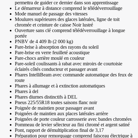
permettra de guider ce dernier dans son apprentissage
Le démarreur à distance comprend le télédéverrouillage
Mode manuel de passage des vitesses
Moulures supérieures des glaces latérales, ligne de toit
chromée et ceinture de caisse Noir lustré
Ouverture sans clé comprend télédéverrouillage à longue
portée
PNBV de 4 409 lb (2 000 kg)
Pare-brise à absorption des rayons du soleil
Pare-brise en verre feuilleté acoustique
Pare-chocs arrière moulé en couleur
Pare-soleil coulissants à rabat avec miroirs de courtoisie
éclairés côtés conducteur et passager avant
Phares IntelliBeam avec commande automatique des feux de
route
Phares à allumage et à extinction automatiques
Phares à del
Phares diurnes distinctifs à DEL
Pneus 225/55R18 toutes saisons flanc noir
Poignée de maintien pour passager avant
Poignées de maintien aux places latérales arrière
Poignées de porte couleur carrosserie avec bandes chromées
Pommeau de levier sélecteur au fini chromé et argent satiné
Pont, rapport de démultiplication final de 3,17
Préparation pour remorquage comprend faisceau électrique à