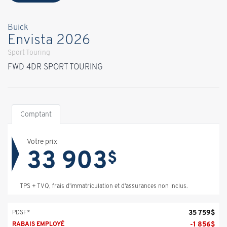
Buick
Envista 2026
Sport Touring
FWD 4DR SPORT TOURING
Comptant
Votre prix
33 903
$
TPS + TVQ, frais d'immatriculation et d'assurances non inclus.
35 759
$
PDSF*
-
1 856
$
RABAIS EMPLOYÉ