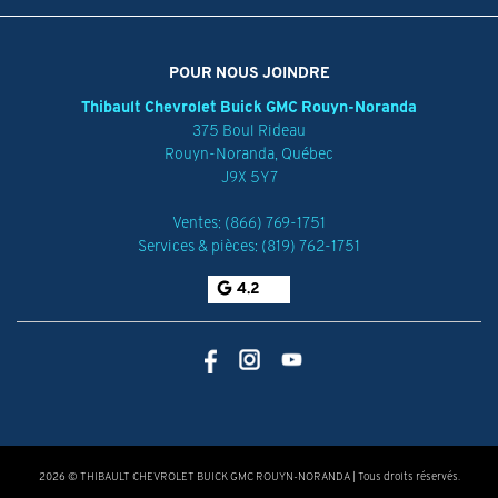
POUR NOUS JOINDRE
Thibault Chevrolet Buick GMC Rouyn-Noranda
375 Boul Rideau
Rouyn-Noranda
,
Québec
J9X 5Y7
Ventes:
(866) 769-1751
Services & pièces:
(819) 762-1751
4.2
2026 © THIBAULT CHEVROLET BUICK GMC ROUYN-NORANDA
| Tous droits réservés.