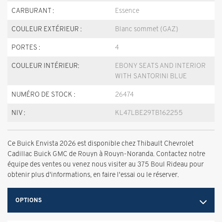
CARBURANT :
Essence
COULEUR EXTÉRIEUR :
Blanc sommet (GAZ)
PORTES :
4
COULEUR INTÉRIEUR:
EBONY SEATS AND INTERIOR
WITH SANTORINI BLUE
NUMÉRO DE STOCK :
26474
NIV :
KL47LBE29TB162255
Ce Buick Envista 2026 est disponible chez Thibault Chevrolet
Cadillac Buick GMC de Rouyn à Rouyn-Noranda. Contactez notre
équipe des ventes ou venez nous visiter au 375 Boul Rideau pour
obtenir plus d'informations, en faire l'essai ou le réserver.
OPTIONS