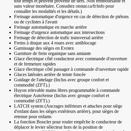
tout temps et peuvent provenir de tiers. Non remboursable et
sans valeur monétaire. Consultez onstar.ca/fr/info pour
connaître les modalités et les détails.)
Freinage automatique d'urgence en cas de détection de piétons
ou de cyclistes à l'avant
Freinage automatique en marche arrière
Freinage d'urgence automatique aux intersections
Freinage de détection de trafic transversal arrière
Freins à disque aux 4 roues avec antiblocage
Garnissage des sièges en Evotex
Garniture de frein organique sans amiante
Glace électrique côté conducteur avec commande d'ouverture
et de fermeture rapides
Glace électrique côté passager à commande d'ouverture rapide
Glaces latérales arrière de teinte foncée
Guidage de l'attelage (Inclus avec groupe confort et
commodité (ZFT).)
Hayon relevable mains libres programmable à commande
électrique AutoSense (Inclus avec groupe confort et
commodité (ZFT).)
LATCH system (Ancrages inférieurs et attaches pour siège
d'enfant dans les sièges extérieurs arrière), pour sièges de
retenue pour enfants
La fonction Boucler pour rouler empêche le conducteur de
déplacer le levier sélecteur hors de la position de