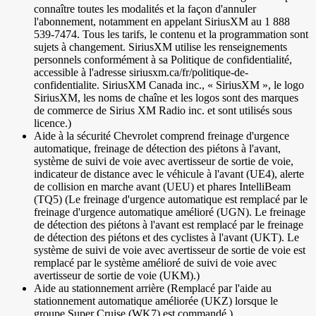
connaître toutes les modalités et la façon d'annuler
l'abonnement, notamment en appelant SiriusXM au 1 888
539-7474. Tous les tarifs, le contenu et la programmation sont
sujets à changement. SiriusXM utilise les renseignements
personnels conformément à sa Politique de confidentialité,
accessible à l'adresse siriusxm.ca/fr/politique-de-
confidentialite. SiriusXM Canada inc., « SiriusXM », le logo
SiriusXM, les noms de chaîne et les logos sont des marques
de commerce de Sirius XM Radio inc. et sont utilisés sous
licence.)
Aide à la sécurité Chevrolet comprend freinage d'urgence
automatique, freinage de détection des piétons à l'avant,
système de suivi de voie avec avertisseur de sortie de voie,
indicateur de distance avec le véhicule à l'avant (UE4), alerte
de collision en marche avant (UEU) et phares IntelliBeam
(TQ5) (Le freinage d'urgence automatique est remplacé par le
freinage d'urgence automatique amélioré (UGN). Le freinage
de détection des piétons à l'avant est remplacé par le freinage
de détection des piétons et des cyclistes à l'avant (UKT). Le
système de suivi de voie avec avertisseur de sortie de voie est
remplacé par le système amélioré de suivi de voie avec
avertisseur de sortie de voie (UKM).)
Aide au stationnement arrière (Remplacé par l'aide au
stationnement automatique améliorée (UKZ) lorsque le
groupe Super Cruise (WK7) est commandé.)