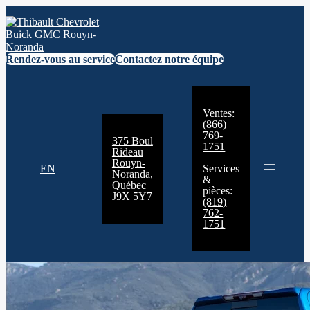
Rendez-vous au service
Contactez notre équipe
Ventes:
(866)
769-
375 Boul
1751
Rideau
Rouyn-
EN
Services
Noranda
,
&
Québec
pièces:
J9X 5Y7
(819)
762-
1751