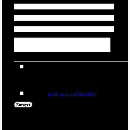
Nom
*
Courriel
*
Téléphone
*
Commentaire(s) et/ou question(s)
Je consens à recevoir par courriel des rappels, nouvelles
et promotions de Thibault Chevrolet Buick GMC Rouyn-
Noranda. Je comprends que mes renseignements seront
utilisés uniquement à cette fin et que je peux retirer mon
consentement en tout temps.
J’accepte la
politique de confidentialité
*
.
[X] Fermer
Échangez votre véhicule