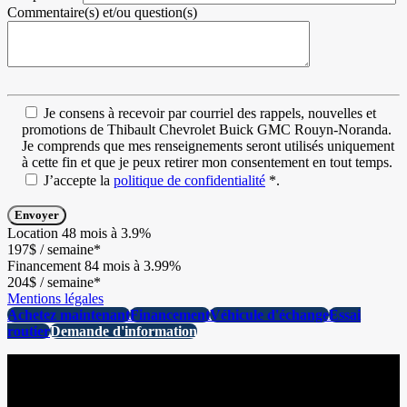
Commentaire(s) et/ou question(s)
Je consens à recevoir par courriel des rappels, nouvelles et
promotions de Thibault Chevrolet Buick GMC Rouyn-Noranda.
Je comprends que mes renseignements seront utilisés uniquement
à cette fin et que je peux retirer mon consentement en tout temps.
J’accepte la
politique de confidentialité
*
.
Location
48 mois à 3.9%
197
$
/ semaine*
Financement
84 mois à 3.99%
204
$
/ semaine*
Mentions légales
Achetez maintenant
Financement
Véhicule d'échange
Essai
routier
Demande d'information