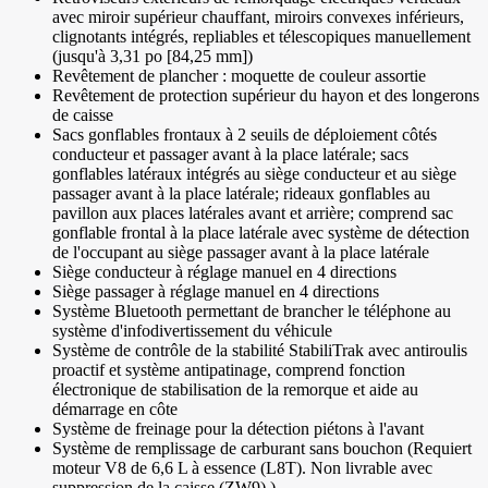
avec miroir supérieur chauffant, miroirs convexes inférieurs,
clignotants intégrés, repliables et télescopiques manuellement
(jusqu'à 3,31 po [84,25 mm])
Revêtement de plancher : moquette de couleur assortie
Revêtement de protection supérieur du hayon et des longerons
de caisse
Sacs gonflables frontaux à 2 seuils de déploiement côtés
conducteur et passager avant à la place latérale; sacs
gonflables latéraux intégrés au siège conducteur et au siège
passager avant à la place latérale; rideaux gonflables au
pavillon aux places latérales avant et arrière; comprend sac
gonflable frontal à la place latérale avec système de détection
de l'occupant au siège passager avant à la place latérale
Siège conducteur à réglage manuel en 4 directions
Siège passager à réglage manuel en 4 directions
Système Bluetooth permettant de brancher le téléphone au
système d'infodivertissement du véhicule
Système de contrôle de la stabilité StabiliTrak avec antiroulis
proactif et système antipatinage, comprend fonction
électronique de stabilisation de la remorque et aide au
démarrage en côte
Système de freinage pour la détection piétons à l'avant
Système de remplissage de carburant sans bouchon (Requiert
moteur V8 de 6,6 L à essence (L8T). Non livrable avec
suppression de la caisse (ZW9).)