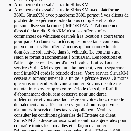
Abonnement d'essai à la radio SiriusXM
Abonnement d'essai à la radio SiriusXM avec plateforme
360L. SiriusXM avec plateforme 360L permet à vos clients de
profiter de l'expérience radio la plus complète et la plus
personnalisée sur la route. (IMPORTANT : l'abonnement
d'essai de la radio SiriusXM n'est pas offert sur les
commandes de véhicules destinés à la location à court terme
pour parc. Certaines caractéristiques ou certains contenus
peuvent ne pas être offerts à moins qu'une connexion de
données ne soit activée dans le véhicule. Le contenu varie
selon le forfait d'abonnement à SiriusXM. Les fonctions et
l'affichage peuvent varier d'un véhicule à l'autre. Tous les
services SiriusXM exigent un abonnement, vendu séparément
par SiriusXM après la période d'essai. Votre service SiriusXM
cessera automatiquement à la fin de la période d'essai, à moins
que vous ne décidiez de vous abonner. Si vous décidez de
maintenir le service après votre période d'essai, le forfait
d'abonnement choisi sera conservé pour une durée
indéterminée et vous sera facturé selon votre choix de mode
de paiement aux tarifs alors en vigueur à moins que vous
n'annuliez le service. Des taxes s'appliquent. Veuillez
consulter les conditions générales de l'Entente du client
SiriusXM à l'adresse siriusxm.ca/fr/conditions-generales pour
connaître toutes les modalités et la façon d'annuler
l'abonnement, notamment en appelant SiriusXM au 1 888