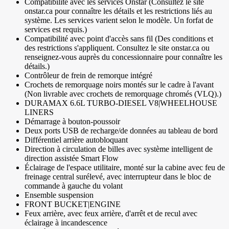
Compatibilité avec les services Onstar (Consultez le site
onstar.ca pour connaître les détails et les restrictions liés au
système. Les services varient selon le modèle. Un forfat de
services est requis.)
Compatibilité avec point d'accès sans fil (Des conditions et
des restrictions s'appliquent. Consultez le site onstar.ca ou
renseignez-vous auprès du concessionnaire pour connaître les
détails.)
Contrôleur de frein de remorque intégré
Crochets de remorquage noirs montés sur le cadre à l'avant
(Non livrable avec crochets de remorquage chromés (VLQ).)
DURAMAX 6.6L TURBO-DIESEL V8|WHEELHOUSE
LINERS
Démarrage à bouton-poussoir
Deux ports USB de recharge/de données au tableau de bord
Différentiel arrière autobloquant
Direction à circulation de billes avec système intelligent de
direction assistée Smart Flow
Éclairage de l'espace utilitaire, monté sur la cabine avec feu de
freinage central surélevé, avec interrupteur dans le bloc de
commande à gauche du volant
Ensemble suspension
FRONT BUCKET|ENGINE
Feux arrière, avec feux arrière, d'arrêt et de recul avec
éclairage à incandescence