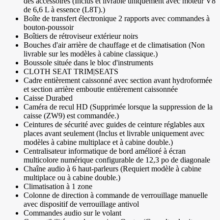
des accessoires (Inclus et livrable uniquement avec moteur V8
de 6,6 L à essence (L8T).)
Boîte de transfert électronique 2 rapports avec commandes à
bouton-poussoir
Boîtiers de rétroviseur extérieur noirs
Bouches d'air arrière de chauffage et de climatisation (Non
livrable sur les modèles à cabine classique.)
Boussole située dans le bloc d'instruments
CLOTH SEAT TRIM|SEATS
Cadre entièrement caissonné avec section avant hydroformée
et section arrière emboutie entièrement caissonnée
Caisse Durabed
Caméra de recul HD (Supprimée lorsque la suppression de la
caisse (ZW9) est commandée.)
Ceintures de sécurité avec guides de ceinture réglables aux
places avant seulement (Inclus et livrable uniquement avec
modèles à cabine multiplace et à cabine double.)
Centralisateur informatique de bord amélioré à écran
multicolore numérique configurable de 12,3 po de diagonale
Chaîne audio à 6 haut-parleurs (Requiert modèle à cabine
multiplace ou à cabine double.)
Climatisation à 1 zone
Colonne de direction à commande de verrouillage manuelle
avec dispositif de verrouillage antivol
Commandes audio sur le volant