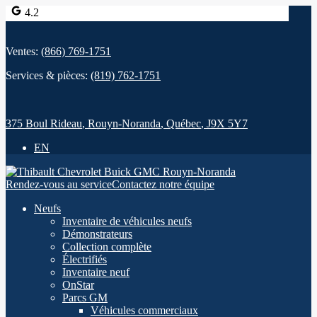
4.2
Ventes:
(866) 769-1751
Services & pièces:
(819) 762-1751
375 Boul Rideau
,
Rouyn-Noranda
,
Québec
,
J9X 5Y7
EN
Rendez-vous au service
Contactez notre équipe
Neufs
Inventaire de véhicules neufs
Démonstrateurs
Collection complète
Électrifiés
Inventaire neuf
OnStar
Parcs GM
Véhicules commerciaux