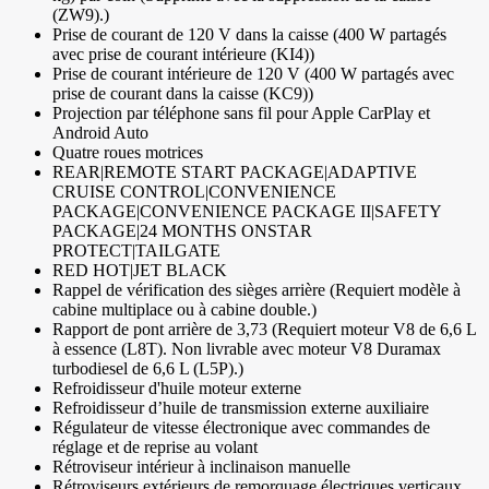
(ZW9).)
Prise de courant de 120 V dans la caisse (400 W partagés
avec prise de courant intérieure (KI4))
Prise de courant intérieure de 120 V (400 W partagés avec
prise de courant dans la caisse (KC9))
Projection par téléphone sans fil pour Apple CarPlay et
Android Auto
Quatre roues motrices
REAR|REMOTE START PACKAGE|ADAPTIVE
CRUISE CONTROL|CONVENIENCE
PACKAGE|CONVENIENCE PACKAGE II|SAFETY
PACKAGE|24 MONTHS ONSTAR
PROTECT|TAILGATE
RED HOT|JET BLACK
Rappel de vérification des sièges arrière (Requiert modèle à
cabine multiplace ou à cabine double.)
Rapport de pont arrière de 3,73 (Requiert moteur V8 de 6,6 L
à essence (L8T). Non livrable avec moteur V8 Duramax
turbodiesel de 6,6 L (L5P).)
Refroidisseur d'huile moteur externe
Refroidisseur d’huile de transmission externe auxiliaire
Régulateur de vitesse électronique avec commandes de
réglage et de reprise au volant
Rétroviseur intérieur à inclinaison manuelle
Rétroviseurs extérieurs de remorquage électriques verticaux