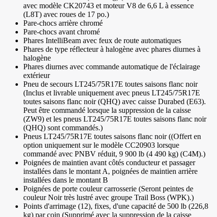
avec modèle CK20743 et moteur V8 de 6,6 L à essence
(L8T) avec roues de 17 po.)
Pare-chocs arrière chromé
Pare-chocs avant chromé
Phares IntelliBeam avec feux de route automatiques
Phares de type réflecteur à halogène avec phares diurnes à
halogène
Phares diurnes avec commande automatique de l'éclairage
extérieur
Pneu de secours LT245/75R17E toutes saisons flanc noir
(Inclus et livrable uniquement avec pneus LT245/75R17E
toutes saisons flanc noir (QHQ) avec caisse Durabed (E63).
Peut être commandé lorsque la suppression de la caisse
(ZW9) et les pneus LT245/75R17E toutes saisons flanc noir
(QHQ) sont commandés.)
Pneus LT245/75R17E toutes saisons flanc noir ((Offert en
option uniquement sur le modèle CC20903 lorsque
commandé avec PNBV réduit, 9 900 lb (4 490 kg) (C4M).)
Poignées de maintien avant côtés conducteur et passager
installées dans le montant A, poignées de maintien arrière
installées dans le montant B
Poignées de porte couleur carrosserie (Seront peintes de
couleur Noir très lustré avec groupe Trail Boss (WPK).)
Points d'arrimage (12), fixes, d'une capacité de 500 lb (226,8
kg) par coin (Supprimé avec la suppression de la caisse