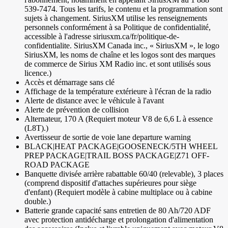
539-7474. Tous les tarifs, le contenu et la programmation sont
sujets à changement. SiriusXM utilise les renseignements
personnels conformément à sa Politique de confidentialité,
accessible à l'adresse siriusxm.ca/fr/politique-de-
confidentialite. SiriusXM Canada inc., « SiriusXM », le logo
SiriusXM, les noms de chaîne et les logos sont des marques
de commerce de Sirius XM Radio inc. et sont utilisés sous
licence.)
Accès et démarrage sans clé
Affichage de la température extérieure à l'écran de la radio
Alerte de distance avec le véhicule à l'avant
Alerte de prévention de collision
Alternateur, 170 A (Requiert moteur V8 de 6,6 L à essence
(L8T).)
Avertisseur de sortie de voie lane departure warning
BLACK|HEAT PACKAGE|GOOSENECK/5TH WHEEL
PREP PACKAGE|TRAIL BOSS PACKAGE|Z71 OFF-
ROAD PACKAGE
Banquette divisée arrière rabattable 60/40 (relevable), 3 places
(comprend dispositif d'attaches supérieures pour siège
d'enfant) (Requiert modèle à cabine multiplace ou à cabine
double.)
Batterie grande capacité sans entretien de 80 Ah/720 ADF
avec protection antidécharge et prolongation d'alimentation