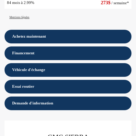
273
$
84 mois à 2.99%
/ semaine*
Mentions légales
Achetez maintenant
Financement
Véhicule d'échange
Essai routier
Demande d'information