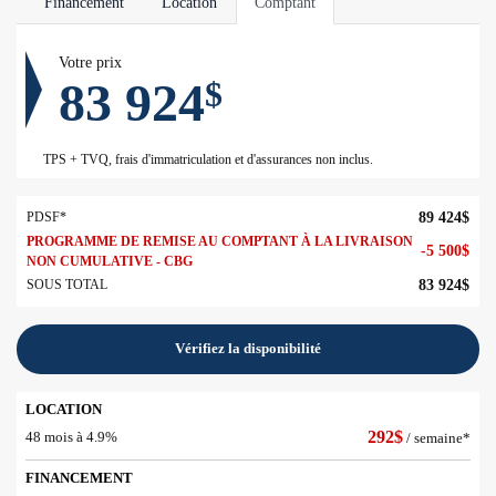
Financement
Location
Comptant
Votre prix
83 924
$
TPS + TVQ, frais d'immatriculation et d'assurances non inclus.
PDSF*
89 424
$
PROGRAMME DE REMISE AU COMPTANT À LA LIVRAISON
-
5 500
$
NON CUMULATIVE - CBG
SOUS TOTAL
83 924
$
Vérifiez la disponibilité
LOCATION
292
$
48 mois à 4.9%
/ semaine*
FINANCEMENT