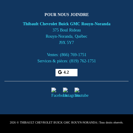
POUR NOUS JOINDRE
Thibault Chevrolet Buick GMC Rouyn-Noranda
375 Boul Rideau
Rouyn-Noranda
,
Québec
J9X 5Y7
Ventes:
(866) 769-1751
Services & pièces:
(819) 762-1751
4.2
2026 © THIBAULT CHEVROLET BUICK GMC ROUYN-NORANDA
| Tous droits réservés.