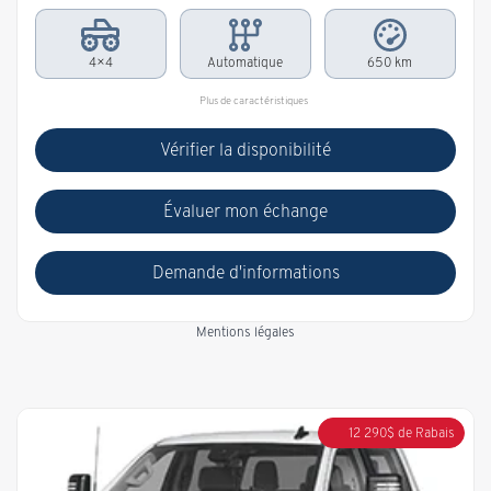
4×4
Automatique
650 km
Plus de caractéristiques
Vérifier la disponibilité
Évaluer mon échange
Demande d'informations
Mentions légales
12 290
$
de Rabais