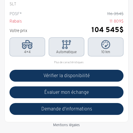
SLT
PDSF*
116 354
$
Rabais
11 809
$
104 545
$
Votre prix
4×4
Automatique
10 km
Plus de caractéristiques
Vérifier la disponibilité
Évaluer mon échange
Demande d'informations
Mentions légales