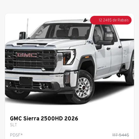
12 248
$
de Rabais
GMC Sierra 2500HD 2026
SLT
PDSF*
117 544
$