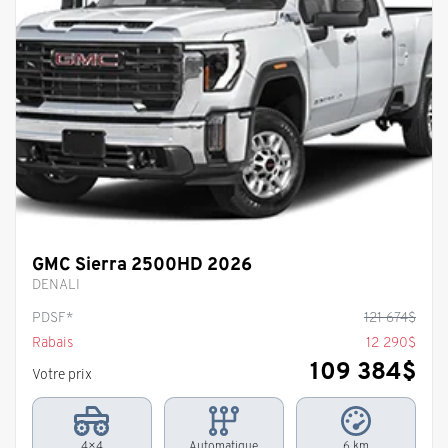
GMC Sierra 2500HD 2026
DENALI
PDSF*
121 674
$
Rabais
12 290
$
109 384
$
Votre prix
4×4
Automatique
6 km