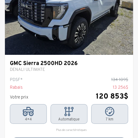
GMC Sierra 2500HD 2026
DENALI ULTIMATE
PDSF*
134 109
$
Rabais
13 256
$
120 853
$
Votre prix
4×4
Automatique
7 km
Plus de caractéristiques