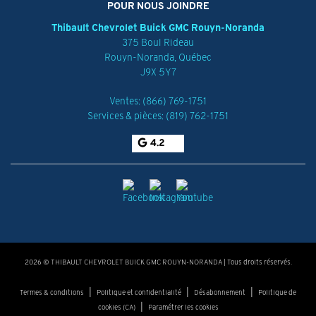
POUR NOUS JOINDRE
Thibault Chevrolet Buick GMC Rouyn-Noranda
375 Boul Rideau
Rouyn-Noranda
,
Québec
J9X 5Y7
Ventes:
(866) 769-1751
Services & pièces:
(819) 762-1751
4.2
2026 © THIBAULT CHEVROLET BUICK GMC ROUYN-NORANDA
| Tous droits réservés.
|
|
|
Termes & conditions
Politique et confidentialité
Désabonnement
Politique de
|
cookies (CA)
Paramétrer les cookies