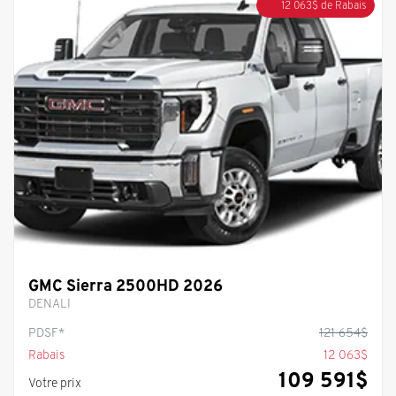
12 063
$
de Rabais
GMC Sierra 2500HD 2026
DENALI
PDSF*
121 654
$
Rabais
12 063
$
109 591
$
Votre prix