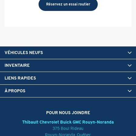
Réservez un essai routier
VÉHICULES NEUFS
INVENTAIRE
LIENS RAPIDES
À PROPOS
POUR NOUS JOINDRE
Thibault Chevrolet Buick GMC Rouyn-Noranda
375 Boul Rideau
Rouyn-Noranda
,
Québec