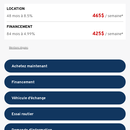
LOCATION
465
$
48 mois à 8.5%
/ semaine*
FINANCEMENT
425
$
84 mois à 4.99%
/ semaine*
Mentions légales
Achetez maintenant
Financement
Véhicule d'échange
Essai routier
Demande d'information