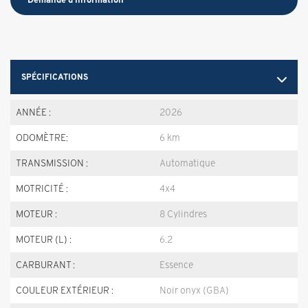
SPÉCIFICATIONS
ANNÉE :
2026
ODOMÈTRE:
6 km
TRANSMISSION :
Automatique
MOTRICITÉ :
4x4
MOTEUR :
8 Cylindres
MOTEUR (L) :
6.2
CARBURANT :
Essence
COULEUR EXTÉRIEUR :
Noir onyx (GBA)