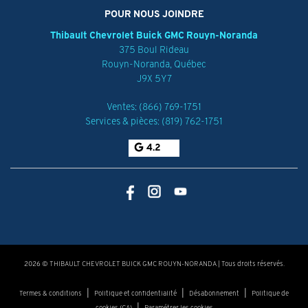
POUR NOUS JOINDRE
Thibault Chevrolet Buick GMC Rouyn-Noranda
375 Boul Rideau
Rouyn-Noranda
,
Québec
J9X 5Y7
Ventes:
(866) 769-1751
Services & pièces:
(819) 762-1751
4.2
2026 © THIBAULT CHEVROLET BUICK GMC ROUYN-NORANDA
| Tous droits réservés.
|
|
|
Termes & conditions
Politique et confidentialité
Désabonnement
Politique de
|
cookies (CA)
Paramétrer les cookies