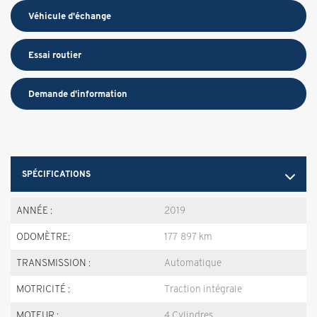
Véhicule d'échange
Essai routier
Demande d'information
SPÉCIFICATIONS
ANNÉE :
2019
ODOMÈTRE:
177 897 km
TRANSMISSION :
Automatique
MOTRICITÉ :
Traction intégrale
MOTEUR :
4 Cylindres