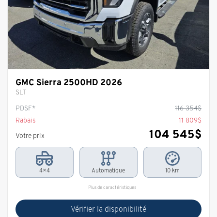
GMC Sierra 2500HD 2026
SLT
PDSF*
116 354
$
Rabais
11 809
$
104 545
$
Votre prix
4×4
Automatique
10 km
Plus de caractéristiques
Vérifier la disponibilité