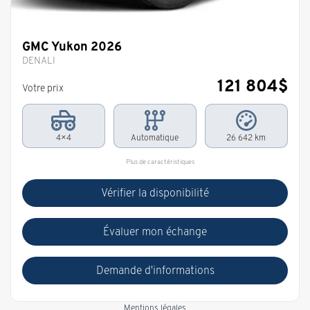
GMC Yukon 2026
DENALI
121 804
$
Votre prix
4×4
Automatique
26 642 km
Plus de caractéristiques
Vérifier la disponibilité
Évaluer mon échange
Demande d'informations
Mentions légales