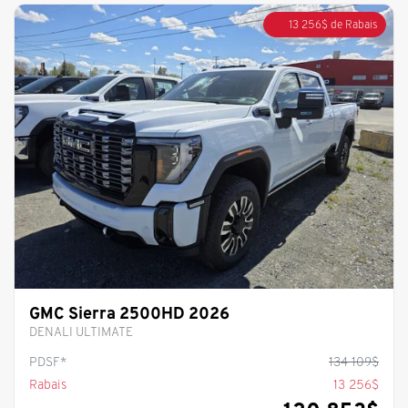
13 256
$
de Rabais
GMC Sierra 2500HD 2026
DENALI ULTIMATE
PDSF*
134 109
$
Rabais
13 256
$