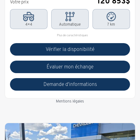
120 853
$
Votre prix
4×4
Automatique
7 km
Plus de caractéristiques
Vérifier la disponibilité
Évaluer mon échange
Demande d'informations
Mentions légales