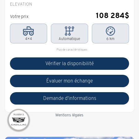
ELEVATION
108 284
$
Votre prix
4×4
Automatique
6 km
Plus de caractéristiques
Vérifier la disponibilité
Évaluer mon échange
Demande d'informations
Mentions légales