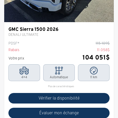
GMC Sierra 1500 2026
DENALI ULTIMATE
PDSF*
115 109
$
Rabais
11 058
$
104 051
$
Votre prix
4×4
Automatique
11 km
Plus de caractéristiques
Vérifier la disponibilité
Évaluer mon échange