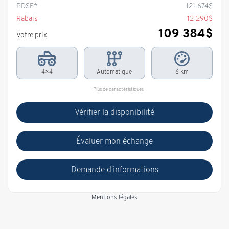
PDSF*
121 674
$
Rabais
12 290
$
109 384
$
Votre prix
4×4
Automatique
6 km
Plus de caractéristiques
Vérifier la disponibilité
Évaluer mon échange
Demande d'informations
Mentions légales