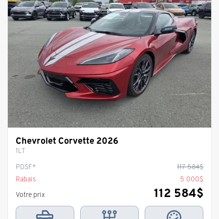
Chevrolet Corvette 2026
1LT
PDSF*
117 584
$
Rabais
5 000
$
112 584
$
Votre prix