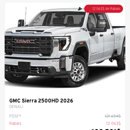
12 063
$
de Rabais
GMC Sierra 2500HD 2026
DENALI
PDSF*
121 654
$
Rabais
12 063
$