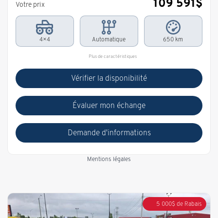
109 591
$
Votre prix
4×4
Automatique
650 km
Plus de caractéristiques
Vérifier la disponibilité
Évaluer mon échange
Demande d'informations
Mentions légales
5 000
$
de Rabais