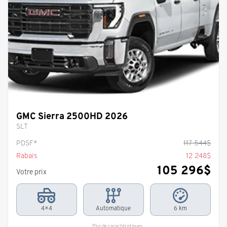
GMC Sierra 2500HD 2026
SLT
PDSF*
117 544
$
Rabais
12 248
$
105 296
$
Votre prix
4×4
Automatique
6 km
Plus de caractéristiques