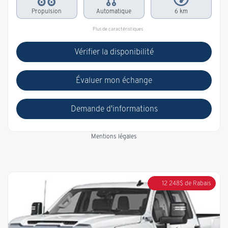
Propulsion
Automatique
6 km
Plus de caractéristiques
Vérifier la disponibilité
Évaluer mon échange
Demande d'informations
Mentions légales
12 248
$
de Rabais