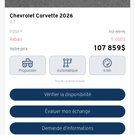
Chevrolet Corvette 2026
1LT
PDSF*
112 859
$
Rabais
5 000
$
107 859
$
Votre prix
Propulsion
Automatique
6 km
Plus de caractéristiques
Vérifier la disponibilité
Évaluer mon échange
Demande d'informations