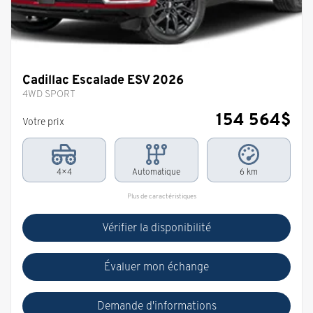
Cadillac Escalade ESV 2026
4WD SPORT
154 564
$
Votre prix
4×4
Automatique
6 km
Plus de caractéristiques
Vérifier la disponibilité
Évaluer mon échange
Demande d'informations