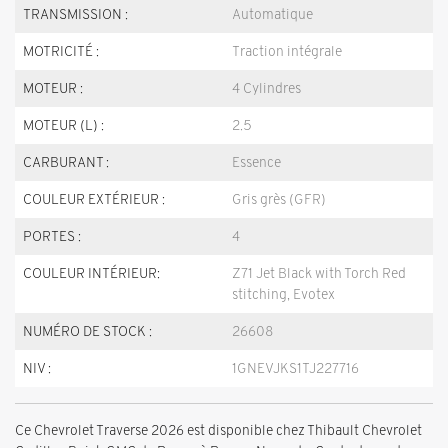
TRANSMISSION :
Automatique
MOTRICITÉ :
Traction intégrale
MOTEUR :
4 Cylindres
MOTEUR (L) :
2.5
CARBURANT :
Essence
COULEUR EXTÉRIEUR :
Gris grès (GFR)
PORTES :
4
COULEUR INTÉRIEUR:
Z71 Jet Black with Torch Red
stitching, Evotex
NUMÉRO DE STOCK :
26608
NIV :
1GNEVJKS1TJ227716
Ce Chevrolet Traverse 2026 est disponible chez Thibault Chevrolet