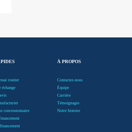
APIDES
À PROPOS
ssai routier
Contactez-nous
e échange
Équipe
evis
Carrière
nufacturier
Témoignages
u concessionnaire
Notre histoire
financement
financement