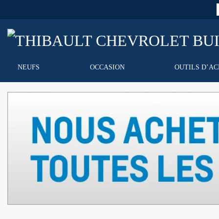
NEUFS
OCCASION
OUTILS D’A