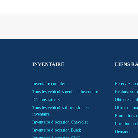
INVENTAIRE
LIENS R
Inventaire complet
Réservez un e
Tous les véhicules neufs en inventaire
Évaluez votr
Démonstrateurs
Obtenez un d
Tous les véhicules d’occasion en
Offres du ma
inventaire
Promotions d
Inventaire d’occasion Chevrolet
Location ou 
Inventaire d’occasion Buick
Demande de 