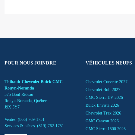
POUR NOUS JOINDRE
VÉHICULES NEUFS
Thibault Chevrolet Buick GMC
Chevrolet Corvette 2027
Rouyn-Noranda
Chevrolet Bolt 2027
375 Boul Rideau
GMC Sierra EV 2026
Rouyn-Noranda
,
Québec
Buick Envista 2026
J9X 5Y7
Chevrolet Trax 2026
Ventes:
(866) 769-1751
GMC Canyon 2026
Services & pièces:
(819) 762-1751
GMC Sierra 1500 2026