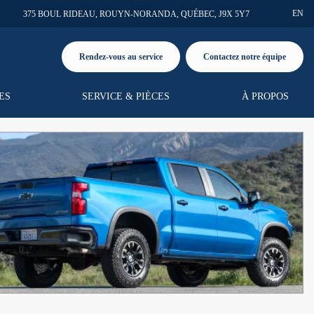
EN
375 BOUL RIDEAU
,
ROUYN-NORANDA
,
QUÉBEC
,
J9X 5Y7
Rendez-vous au service
Contactez notre équipe
ES
SERVICE & PIÈCES
À PROPOS