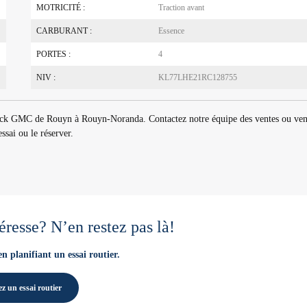
MOTRICITÉ :
Traction avant
CARBURANT :
Essence
PORTES :
4
NIV :
KL77LHE21RC128755
uick GMC de Rouyn à Rouyn-Noranda. Contactez notre équipe des ventes ou ve
ssai ou le réserver.
éresse? N’en restez pas là!
en planifiant un essai routier.
z un essai routier