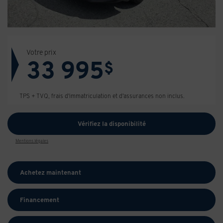
Votre prix
33 995
$
TPS + TVQ, frais d'immatriculation et d'assurances non inclus.
Vérifiez la disponibilité
Mentions légales
Achetez maintenant
Financement