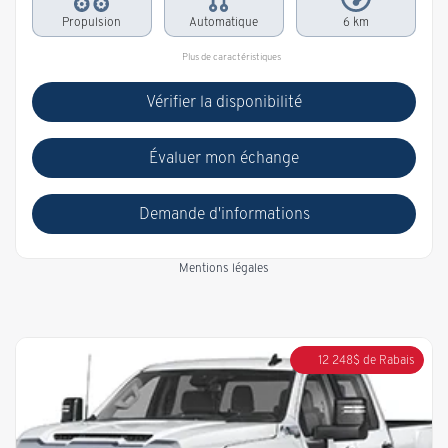
Propulsion
Automatique
6 km
Plus de caractéristiques
Vérifier la disponibilité
Évaluer mon échange
Demande d'informations
Mentions légales
12 248
$
de Rabais