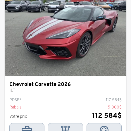
Chevrolet Corvette 2026
1LT
PDSF*
117 584
$
Rabais
5 000
$
112 584
$
Votre prix