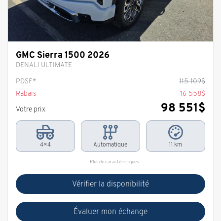
GMC Sierra 1500 2026
DENALI ULTIMATE
PDSF*
115 109
$
Rabais
16 558
$
98 551
$
Votre prix
4×4
Automatique
11 km
Plus de caractéristiques
Vérifier la disponibilité
Évaluer mon échange