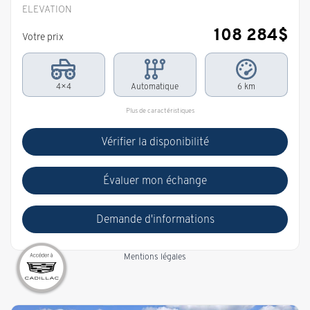
ELEVATION
108 284
$
Votre prix
4×4
Automatique
6 km
Plus de caractéristiques
Vérifier la disponibilité
Évaluer mon échange
Demande d'informations
Mentions légales