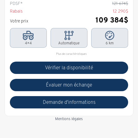
PDSF*
121 674
$
Rabais
12 290
$
109 384
$
Votre prix
4×4
Automatique
6 km
Plus de caractéristiques
Vérifier la disponibilité
Évaluer mon échange
Demande d'informations
Mentions légales