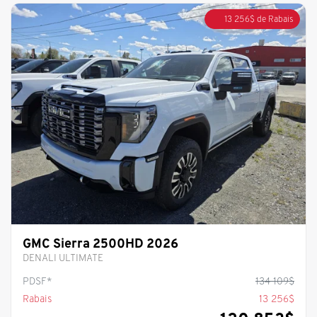
13 256
$
de Rabais
GMC Sierra 2500HD 2026
DENALI ULTIMATE
PDSF*
134 109
$
Rabais
13 256
$