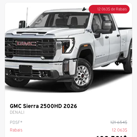
12 063
$
de Rabais
GMC Sierra 2500HD 2026
DENALI
PDSF*
121 654
$
Rabais
12 063
$