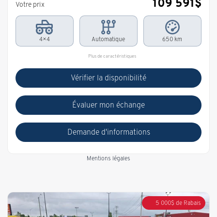
109 591
$
Votre prix
4×4
Automatique
650 km
Plus de caractéristiques
Vérifier la disponibilité
Évaluer mon échange
Demande d'informations
Mentions légales
5 000
$
de Rabais