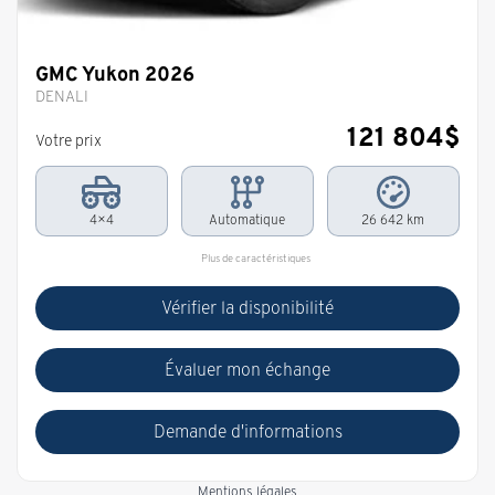
GMC Yukon 2026
DENALI
121 804
$
Votre prix
4×4
Automatique
26 642 km
Plus de caractéristiques
Vérifier la disponibilité
Évaluer mon échange
Demande d'informations
Mentions légales