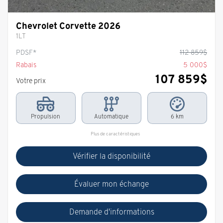
Chevrolet Corvette 2026
1LT
PDSF*
112 859
$
Rabais
5 000
$
107 859
$
Votre prix
Propulsion
Automatique
6 km
Plus de caractéristiques
Vérifier la disponibilité
Évaluer mon échange
Demande d'informations