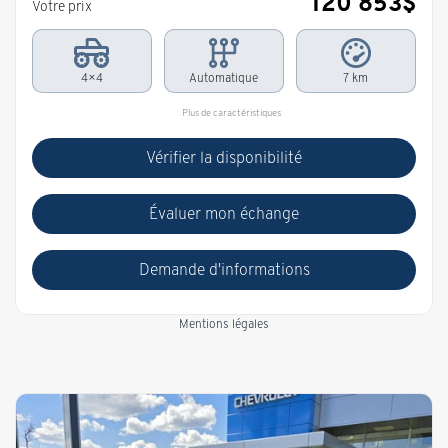
120 853
$
Votre prix
4×4
Automatique
7 km
Plus de caractéristiques
Vérifier la disponibilité
Évaluer mon échange
Demande d'informations
Mentions légales