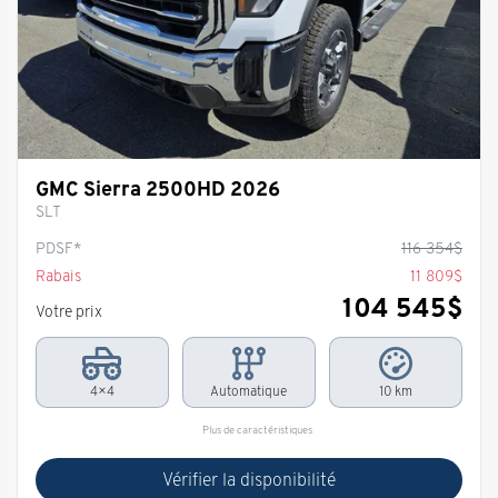
GMC Sierra 2500HD 2026
SLT
PDSF*
116 354
$
Rabais
11 809
$
104 545
$
Votre prix
4×4
Automatique
10 km
Plus de caractéristiques
Vérifier la disponibilité