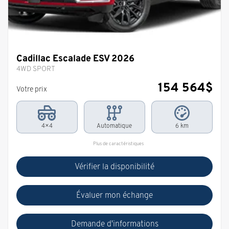
Cadillac Escalade ESV 2026
4WD SPORT
154 564
$
Votre prix
4×4
Automatique
6 km
Plus de caractéristiques
Vérifier la disponibilité
Évaluer mon échange
Demande d'informations