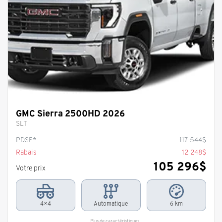
GMC Sierra 2500HD 2026
SLT
PDSF*
117 544
$
Rabais
12 248
$
105 296
$
Votre prix
4×4
Automatique
6 km
Plus de caractéristiques